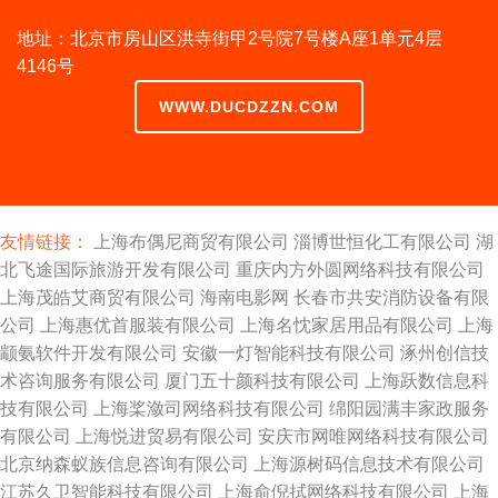
地址：北京市房山区洪寺街甲2号院7号楼A座1单元4层
4146号
WWW.DUCDZZN.COM
友情链接：
上海布偶尼商贸有限公司
淄博世恒化工有限公司
湖
北飞途国际旅游开发有限公司
重庆内方外圆网络科技有限公司
上海茂皓艾商贸有限公司
海南电影网
长春市共安消防设备有限
公司
上海惠优首服装有限公司
上海名忱家居用品有限公司
上海
颛氨软件开发有限公司
安徽一灯智能科技有限公司
涿州创信技
术咨询服务有限公司
厦门五十颜科技有限公司
上海跃数信息科
技有限公司
上海桨潋司网络科技有限公司
绵阳园满丰家政服务
有限公司
上海悦进贸易有限公司
安庆市网唯网络科技有限公司
北京纳森蚁族信息咨询有限公司
上海源树码信息技术有限公司
江苏久卫智能科技有限公司
上海俞倪拭网络科技有限公司
上海