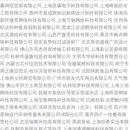
馨冉恬贸易有限公司
上海及啸电子科技有限公司
上海峰振防水
工程有限公司
惠州市晨成辉标识标牌设计制作有限公司
珠海高
新区微景网络科技有限公司
上海万魅网络科技有限公司
沧州海
旺达特种集装箱制造有限公司
黑龙江企戊网络科技有限公司
哈
尔滨晟锐科技有限公司
山西严森贵科技有限公司
重庆市枫亦网
络科技有限公司
固安县赞钰过滤器材厂
北京英佰盛视广告设计
有限公司
佛山市亮杰房屋维修工程有限公司
上海新云贸易有限
公司
桂林市盛鑫信息咨询有限公司
大同市华研科技有限责任公
司
内蒙古芯付信息技术有限公司
安徽紫檀科技有限公司
南宁市
周之隆旧货店
哈尔滨皇侨科技有限公司
沈阳炜航食品有限公司
上海朔义锌商贸有限公司
广州市联友汽车用品有限公司
天气预
报
佛山市邦力士商贸有限公司
杭州简梦科技有限公司
上海士佰
网络科技有限公司
抚顺市新抚区琴星乐馆道街店
上海晖壹网络
科技有限公司
上海艾鲁网络科技有限公司
亿格包装
合肥帕问哐
电子商务有限公司
清研灵智信息咨询（北京）有限公司
四川华
星锦业汽车销售服务有限公司绵阳分公司
重庆四个一快餐有限
责任公司
北京瑞阁兴拍卖有限公司
周易算命
上海怡希实业有限
公司
抚顺市新抚区新式茶饮店
上海润通博网络科技有限公司
义